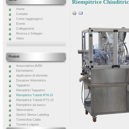
Riempitrice Chiuditric
Home
Contatto
Come raggiungerci
Eventi
Collegamenti
Ricerca e Sviluppo
Video
Prodotti
Astucciatrice AV50
Etichettatrici
Applicatore di etichette
Dosatore Volumetrico
Tappatrici
Riempitrici Tappatrici
Riempitrice Tubetti RTA 15
Riempitrice Tubetti RTS 15
Riempitrice da banco
Sleeveratrici
Stretch Sleeve Labeling
Tunnel Aria Calda
Tunnel a vapore