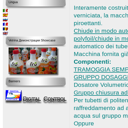
Lingua
Interamente costrui
verniciata, la macc
piroettanti.
Chiude in modo auto
polyfoil/chiude in m
Vetrina Демонстрации Showcase
automatico dei tubet
Macchina fornita già
Componenti:
TRAMOGGIA SEMPLIC
GRUPPO DOSAGG
Banners
Dosatore Volumetric
Gruppo chiusura ad 
Per tubetti di polite
raffreddamento ad a
acqua sul gruppo me
Oppure